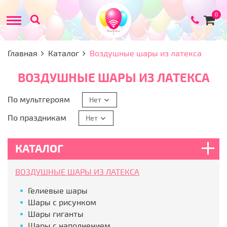
Товар
0
в
корзи
Главная
Каталог
Воздушные шары из латекса
ВОЗДУШНЫЕ ШАРЫ ИЗ ЛАТЕКСА
По мультгероям
Нет
По праздникам
Нет
КАТАЛОГ
ВОЗДУШНЫЕ ШАРЫ ИЗ ЛАТЕКСА
Гелиевые шары
Шары с рисунком
Шары гиганты
Шары с наполнением