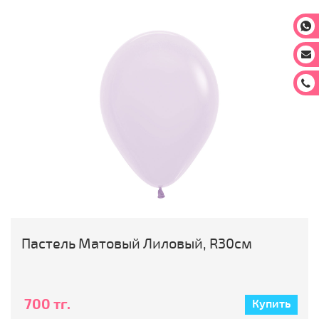
На
На
За
Пастель Матовый Лиловый, R30см
700 тг.
Купить