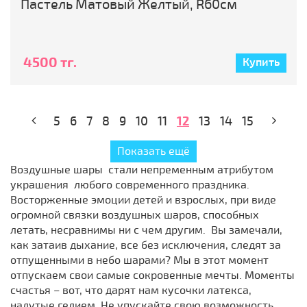
Пастель Матовый Желтый, R60см
4500 тг.
Купить
5
6
7
8
9
10
11
12
13
14
15
Показать ещё
Воздушные шары стали непременным атрибутом
украшения любого современного праздника.
Восторженные эмоции детей и взрослых, при виде
огромной связки воздушных шаров, способных
летать, несравнимы ни с чем другим. Вы замечали,
как затаив дыхание, все без исключения, следят за
отпущенными в небо шарами? Мы в этот момент
отпускаем свои самые сокровенные мечты. Моменты
счастья – вот, что дарят нам кусочки латекса,
надутые гелием. Не упускайте свою возможность