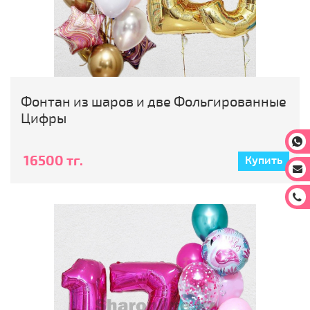
Фонтан из шаров и две Фольгированные
Цифры
На
16500 тг.
Купить
На
За