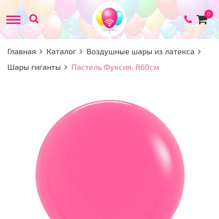
Товар
0
в
корзи
Главная
Каталог
Воздушные шары из латекса
Шары гиганты
Пастель Фуксия, R60см