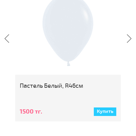
Пастель Белый, R46см
П
1500 тг.
7
ь
Купить