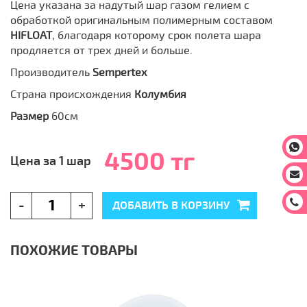
Цена указана за надутый шар газом гелием с
обработкой оригинальным полимерным составом
HIFLOAT
, благодаря которому срок полета шара
продляется от трех дней и больше.
Производитель
Sempertex
Страна происхождения
Колумбия
Размер
60см
На
4500 тг
Цена за 1 шар
На
За
-
+
ДОБАВИТЬ В КОРЗИНУ
ПОХОЖИЕ ТОВАРЫ