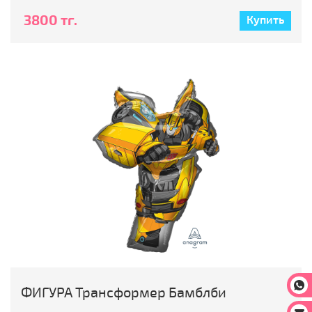
3800 тг.
Купить
На
ФИГУРА Трансформер Бамблби
На