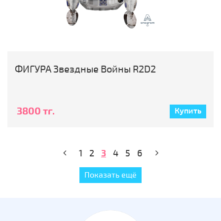
ФИГУРА Звездные Войны R2D2
3800 тг.
Купить
1
2
3
4
5
6
Показать ещё