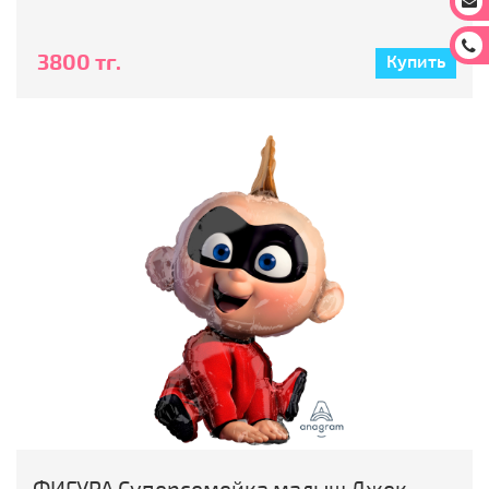
За
3800 тг.
Купить