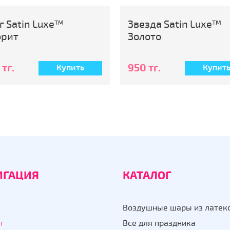
езда Satin Luxe™
Сердце Satin Luxe™
лото
Золото
 тг.
950 тг.
Купить
Купит
ИГАЦИЯ
КАТАЛОГ
Воздушные шары из латек
г
Все для праздника