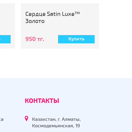
Круг Satin Luxe™ Золото
Сердце
Платин
950 тг.
950 тг.
ь
Купить
КОНТАКТЫ
са
Казахстан, г. Алматы,
Космодемьянская, 19