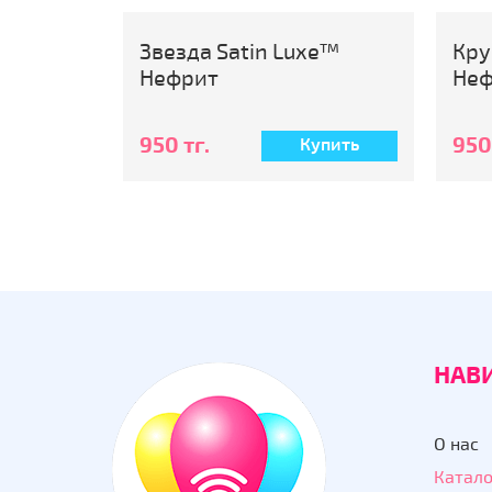
uxe™
Круг Satin Luxe™
Зв
Нефрит
Зо
950 тг.
950
Купить
Купить
НАВ
О нас
Катало