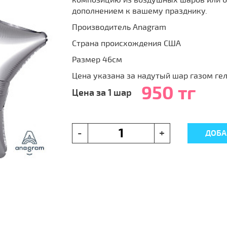
композицию из воздушных шаров или 
дополнением к вашему празднику.
Производитель Anagram
Страна происхождения США
Размер 46см
Цена указана за надутый шар газом ге
950 тг
Цена за 1 шар
-
+
ДОБА