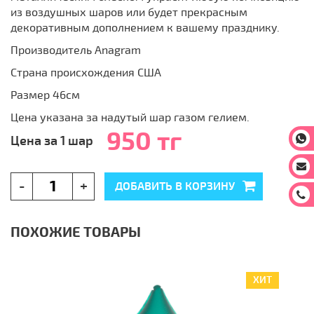
из воздушных шаров или будет прекрасным
декоративным дополнением к вашему празднику.
Производитель Anagram
Страна происхождения США
Размер 46см
Цена указана за надутый шар газом гелием.
950 тг
На
Цена за 1 шар
На
-
+
ДОБАВИТЬ В КОРЗИНУ
За
ПОХОЖИЕ ТОВАРЫ
ХИТ
ХИТ