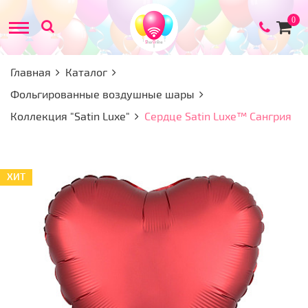
Товар
0
в
корзи
Главная
Каталог
Фольгированные воздушные шары
Коллекция "Satin Luxe"
Сердце Satin Luxe™ Сангрия
ХИТ