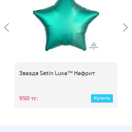
Звезда Satin Luxe™ Нефрит
К
950 тг.
9
ь
Купить